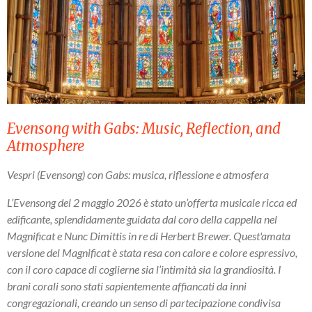
Evensong with Gabs: Music, Reflection, and
Atmosphere
Vespri (Evensong) con Gabs: musica, riflessione e atmosfera
L’Evensong del 2 maggio 2026 è stato un’offerta musicale ricca ed
edificante, splendidamente guidata dal coro della cappella nel
Magnificat e Nunc Dimittis in re di Herbert Brewer. Quest'amata
versione del Magnificat è stata resa con calore e colore espressivo,
con il coro capace di coglierne sia l’intimità sia la grandiosità. I
brani corali sono stati sapientemente affiancati da inni
congregazionali, creando un senso di partecipazione condivisa