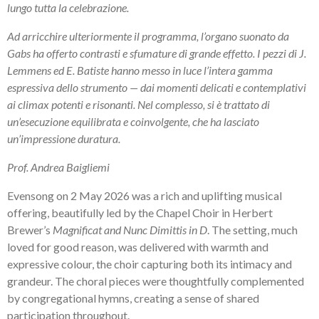
lungo tutta la celebrazione.
Ad arricchire ulteriormente il programma, l’organo suonato da
Gabs ha offerto contrasti e sfumature di grande effetto. I pezzi di J.
Lemmens ed E. Batiste hanno messo in luce l’intera gamma
espressiva dello strumento — dai momenti delicati e contemplativi
ai climax potenti e risonanti. Nel complesso, si è trattato di
un’esecuzione equilibrata e coinvolgente, che ha lasciato
un’impressione duratura.
Prof. Andrea Baigliemi
Evensong on 2 May 2026 was a rich and uplifting musical
offering, beautifully led by the Chapel Choir in Herbert
Brewer’s
Magnificat and Nunc Dimittis in D
. The setting, much
loved for good reason, was delivered with warmth and
expressive colour, the choir capturing both its intimacy and
grandeur. The choral pieces were thoughtfully complemented
by congregational hymns, creating a sense of shared
participation throughout.